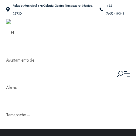
Palacio Municipal s/n Colonia Centro, Temapache, Mexico,
+52
92730
7658449041