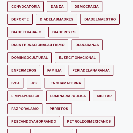
CONVOCATORIA
DANZA
DEMOCRACIA
DEPORTE
DIADELASMADRES
DIADELMAESTRO
DIADELTRABAJO
DIADEREYES
DIAINTERNACIONALAUTISMO
DIANARANJA
DOMINGOCULTURAL
EJERCITONACIONAL
ENFERMEROS
FAMILIA
FERIADELANARANJA
IVEA
JCF
LENGUAMATERNA
LIMPIAPUBLICA
LUMINARIAPUBLICA
MILITAR
PAZPORALAMO
PERRITOS
PESCANDOYAHORRANDO
PETROLEOSMEXICANOS