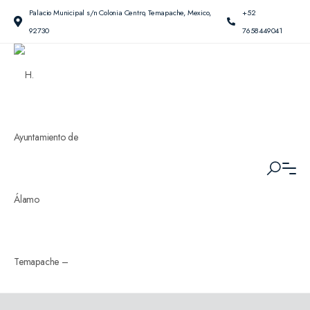
Palacio Municipal s/n Colonia Centro, Temapache, Mexico,
+52
92730
7658449041