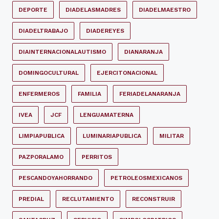
DEPORTE
DIADELASMADRES
DIADELMAESTRO
DIADELTRABAJO
DIADEREYES
DIAINTERNACIONALAUTISMO
DIANARANJA
DOMINGOCULTURAL
EJERCITONACIONAL
ENFERMEROS
FAMILIA
FERIADELANARANJA
IVEA
JCF
LENGUAMATERNA
LIMPIAPUBLICA
LUMINARIAPUBLICA
MILITAR
PAZPORALAMO
PERRITOS
PESCANDOYAHORRANDO
PETROLEOSMEXICANOS
PREDIAL
RECLUTAMIENTO
RECONSTRUIR