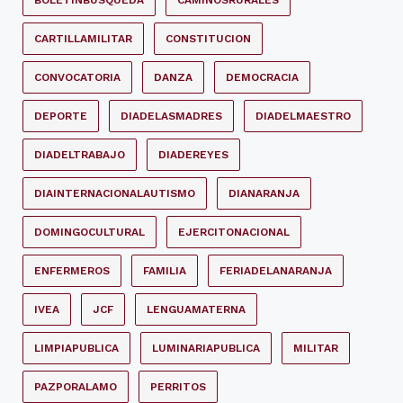
CARTILLAMILITAR
CONSTITUCION
CONVOCATORIA
DANZA
DEMOCRACIA
DEPORTE
DIADELASMADRES
DIADELMAESTRO
DIADELTRABAJO
DIADEREYES
DIAINTERNACIONALAUTISMO
DIANARANJA
DOMINGOCULTURAL
EJERCITONACIONAL
ENFERMEROS
FAMILIA
FERIADELANARANJA
IVEA
JCF
LENGUAMATERNA
LIMPIAPUBLICA
LUMINARIAPUBLICA
MILITAR
PAZPORALAMO
PERRITOS