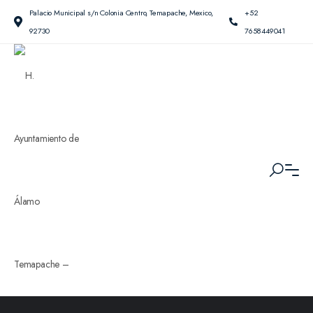
Palacio Municipal s/n Colonia Centro, Temapache, Mexico,
+52
92730
7658449041