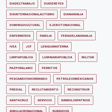
DIADELTRABAJO
DIADEREYES
DIAINTERNACIONALAUTISMO
DIANARANJA
DOMINGOCULTURAL
EJERCITONACIONAL
ENFERMEROS
FAMILIA
FERIADELANARANJA
IVEA
JCF
LENGUAMATERNA
LIMPIAPUBLICA
LUMINARIAPUBLICA
MILITAR
PAZPORALAMO
PERRITOS
PESCANDOYAHORRANDO
PETROLEOSMEXICANOS
PREDIAL
RECLUTAMIENTO
RECONSTRUIR
SANTACRUZ
SERVICIO
SIMBOLOSPATRIOS
SIMULACRONACIONAL
SUBSIDIOS