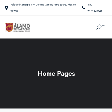
Palacio Municipal s/n Colonia Centro, Temapache, Mexico,
+52
92730
7658449041
Home Pages