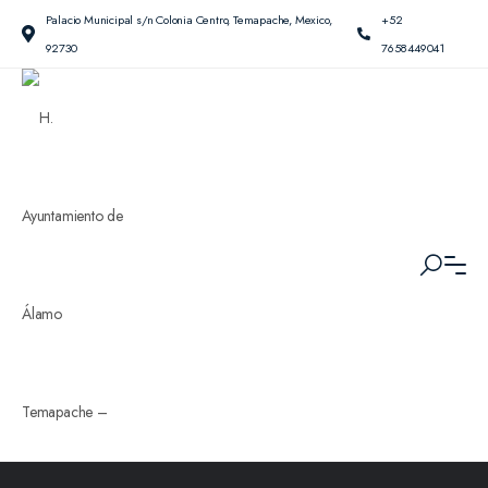
Palacio Municipal s/n Colonia Centro, Temapache, Mexico,
+52
92730
7658449041