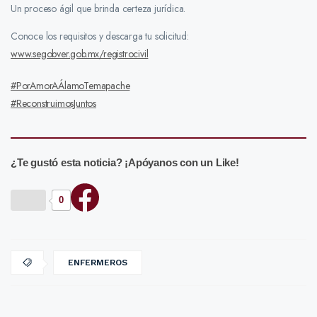
Un proceso ágil que brinda certeza jurídica.
Conoce los requisitos y descarga tu solicitud:
www.segobver.gob.mx/registrocivil
#PorAmorAÁlamoTemapache
#ReconstruimosJuntos
¿Te gustó esta noticia? ¡Apóyanos con un Like!
0
ENFERMEROS