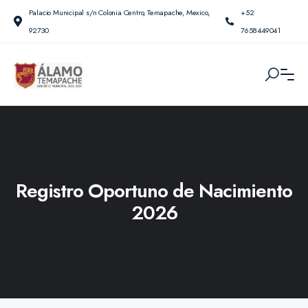
Palacio Municipal s/n Colonia Centro, Temapache, Mexico,
+52
92730
7658449041
Registro Oportuno de Nacimiento
2026